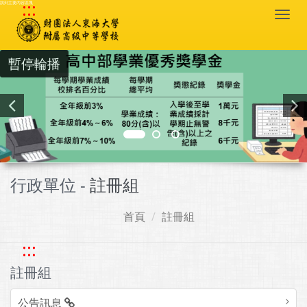
:::
跳到主要內容區塊
Togg
navi
暫停輪播
行政單位 -
註冊組
首頁
註冊組
:::
註冊組
公告訊息