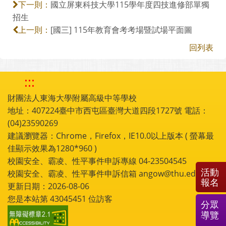
國立屏東科技大學115學年度四技進修部單獨
下一則：
招生
[國三] 115年教育會考考場暨試場平面圖
上一則：
回列表
:::
財團法人東海大學附屬高級中等學校
地址：407224臺中市西屯區臺灣大道四段1727號 電話：
(04)23590269
建議瀏覽器：Chrome，Firefox，IE10.0以上版本 ( 螢幕最
佳顯示效果為1280*960 )
校園安全、霸凌、性平事件申訴專線 04-23504545
活動
校園安全、霸凌、性平事件申訴信箱 angow@thu.edu.tw
報名
更新日期：2026-08-06
您是本站第
43045451
位訪客
分眾
導覽