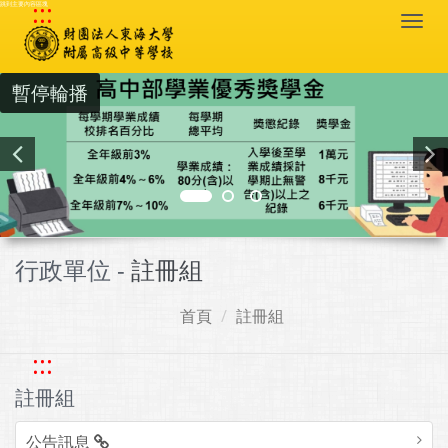
:::
跳到主要內容區塊
Togg
navi
暫停輪播
行政單位 -
註冊組
首頁
註冊組
:::
註冊組
公告訊息