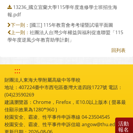
13236_國立宜蘭大學115學年度進修學士班招生海
報.pdf
[國三] 115年教育會考考場暨試場平面圖
下一則：
社團法人台灣少年權益與福利促進聯盟「115
上一則：
學年度逆風少年教育助學計劃」
回列表
:::
財團法人東海大學附屬高級中等學校
地址：407224臺中市西屯區臺灣大道四段1727號 電話：
(04)23590269
建議瀏覽器：Chrome，Firefox，IE10.0以上版本 ( 螢幕最
佳顯示效果為1280*960 )
校園安全、霸凌、性平事件申訴專線 04-23504545
活動
校園安全、霸凌、性平事件申訴信箱 angow@thu.edu.tw
報名
更新日期：2026-08-06