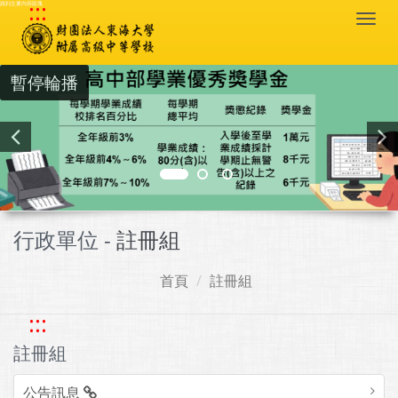
:::
跳到主要內容區塊
Togg
navi
暫停輪播
行政單位 -
註冊組
首頁
註冊組
:::
註冊組
公告訊息