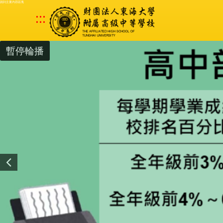
跳到主要內容區塊
:::
暫停輪播