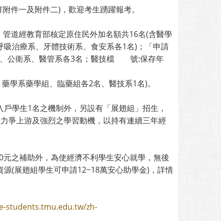
詳附件一及附件二)，歡迎考生踴躍報考。
管道經教育部核定原住民外加名額共16名(含醫學
呼吸治療系、牙體技術系、食安系各1名)；「申請
系、公衛系、醫管系各3名；醫技檔 號:保存年
、藥學系藥學組、臨藥組各2名、醫技系1名)。
入戶學生1名之機制外，另設有「展翅組」招生，
生力爭上游及強烈之學習動機，以持有連續三年經
00元之補助外，為使經濟不利學生安心就學，無後
(展翅組學生可申請12~18萬安心助學金)，詳情
ve-students.tmu.edu.tw/zh-