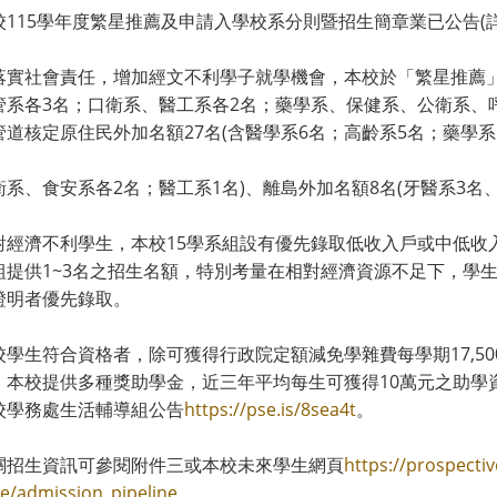
校115學年度繁星推薦及申請入學校系分則暨招生簡章業已公告(
落實社會責任，增加經文不利學子就學機會，本校於「繁星推薦」
管系各3名；口衛系、醫工系各2名；藥學系、保健系、公衛系、
管道核定原住民外加名額27名(含醫學系6名；高齡系5名；藥學
衛系、食安系各2名；醫工系1名)、離島外加名額8名(牙醫系3名
對經濟不利學生，本校15學系組設有優先錄取低收入戶或中低收
組提供1~3名之招生名額，特別考量在相對經濟資源不足下，學
證明者優先錄取。
校學生符合資格者，除可獲得行政院定額減免學雜費每學期17,5
，本校提供多種獎助學金，近三年平均每生可獲得10萬元之助學資源
校學務處生活輔導組公告
https://pse.is/8sea4t
。
關招生資訊可參閱附件三或本校未來學生網頁
https://prospecti
e/admission_pipeline