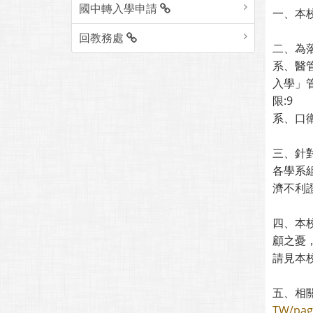
國中轉入學申請
一、本
回教務處
二、為
系、醫
入學」
限:9
系、口
三、針
各學系
濟不利
四、本
顧之憂
請見本
五、相
TW/pag