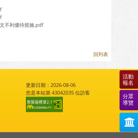
f
f
文不利優待措施.pdf
金
回列表
活動
報名
更新日期：2026-08-06
您是本站第
43042035
位訪客
分眾
導覽