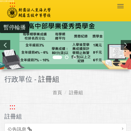
:::
跳到主要內容區塊
Togg
navi
暫停輪播
行政單位 -
註冊組
首頁
註冊組
:::
註冊組
公告訊息