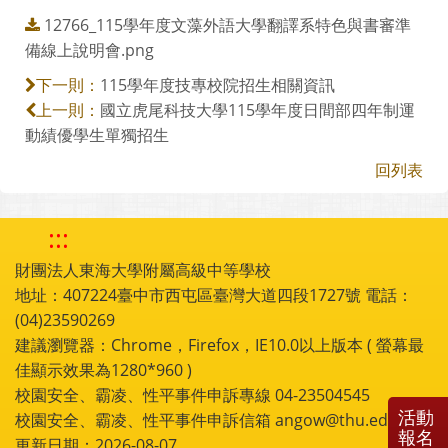
12766_115學年度文藻外語大學翻譯系特色與書審準
備線上說明會.png
115學年度技專校院招生相關資訊
下一則：
國立虎尾科技大學115學年度日間部四年制運
上一則：
動績優學生單獨招生
回列表
:::
財團法人東海大學附屬高級中等學校
地址：407224臺中市西屯區臺灣大道四段1727號 電話：
(04)23590269
建議瀏覽器：Chrome，Firefox，IE10.0以上版本 ( 螢幕最
佳顯示效果為1280*960 )
校園安全、霸凌、性平事件申訴專線 04-23504545
活動
校園安全、霸凌、性平事件申訴信箱 angow@thu.edu.tw
報名
更新日期：2026-08-07