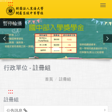
:::
跳到主要內容區塊
Togg
navi
暫停輪播
行政單位 -
註冊組
首頁
註冊組
:::
註冊組
公告訊息