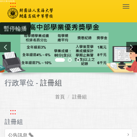
:::
跳到主要內容區塊
Togg
navi
暫停輪播
行政單位 -
註冊組
首頁
註冊組
:::
註冊組
公告訊息