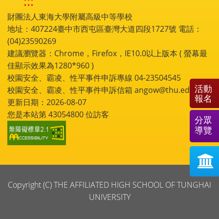
:::
財團法人東海大學附屬高級中等學校
地址：407224臺中市西屯區臺灣大道四段1727號 電話：
(04)23590269
建議瀏覽器：Chrome，Firefox，IE10.0以上版本 ( 螢幕最
佳顯示效果為1280*960 )
校園安全、霸凌、性平事件申訴專線 04-23504545
活動
校園安全、霸凌、性平事件申訴信箱 angow@thu.edu.tw
報名
更新日期：2026-08-07
您是本站第
43054800
位訪客
分眾
導覽
Copyright (C) THE AFFILIATED HIGH SCHOOL OF TUNGHAI
UNIVERSITY