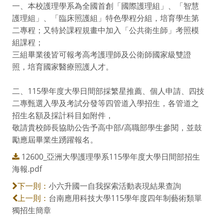
一、本校護理學系為全國首創「國際護理組」、「智慧
護理組」、「臨床照護組」特色學程分組，培育學生第
二專程；又特於課程規畫中加入「公共衛生師」考照模
組課程；
三組畢業後皆可報考高考護理師及公衛師國家級雙證
照，培育國家醫療照護人才。
二、115學年度大學日間部採繁星推薦、個人申請、四技
二專甄選入學及考試分發等四管道入學招生，各管道之
招生名額及採計科目如附件，
敬請貴校師長協助公告予高中部/高職部學生參閱，並鼓
勵應屆畢業生踴躍報名。
12600_亞洲大學護理學系115學年度大學日間部招生
海報.pdf
小六升國一自我探索活動表現結果查詢
下一則：
台南應用科技大學115學年度四年制藝術類單
上一則：
獨招生簡章