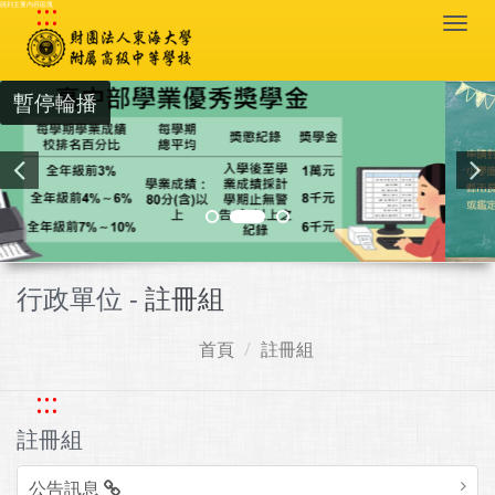
:::
跳到主要內容區塊
Togg
navi
暫停輪播
行政單位 -
註冊組
首頁
註冊組
:::
註冊組
公告訊息