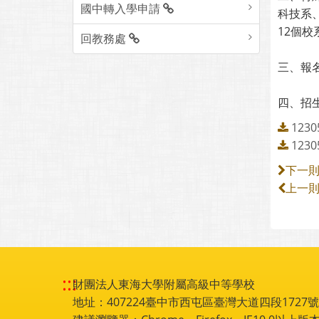
國中轉入學申請
科技系
12個校
回教務處
三、報名
四、招
123
123
下一
上一
:::
財團法人東海大學附屬高級中等學校
地址：407224臺中市西屯區臺灣大道四段1727號 電話