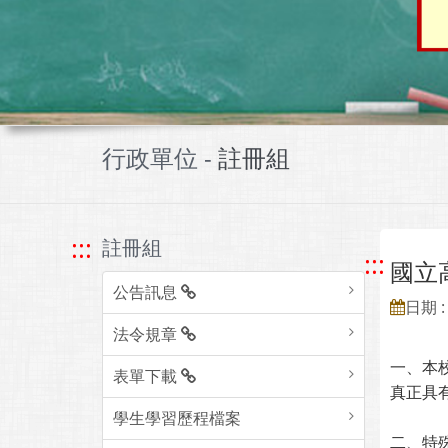
行政單位 -
註冊組
:::
註冊組
:::
國立
公告訊息
日期 : 
法令規章
一、本
表單下載
真正具
學生學習歷程檔案
二、特