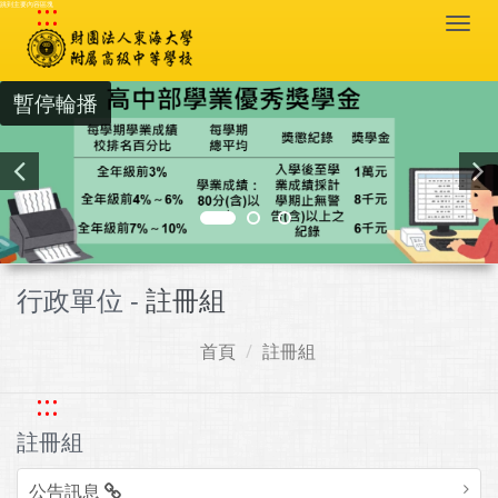
:::
跳到主要內容區塊
Togg
navi
暫停輪播
行政單位 -
註冊組
首頁
註冊組
:::
註冊組
公告訊息