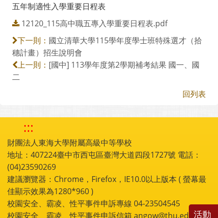
五年制適性入學重要日程表
12120_115高中職五專入學重要日程表.pdf
國立清華大學115學年度學士班特殊選才（拾
下一則：
穗計畫）招生說明會
[國中] 113學年度第2學期補考結果 國一、國
上一則：
二
回列表
:::
財團法人東海大學附屬高級中等學校
地址：407224臺中市西屯區臺灣大道四段1727號 電話：
(04)23590269
建議瀏覽器：Chrome，Firefox，IE10.0以上版本 ( 螢幕最
佳顯示效果為1280*960 )
校園安全、霸凌、性平事件申訴專線 04-23504545
活動
校園安全、霸凌、性平事件申訴信箱 angow@thu.edu.tw