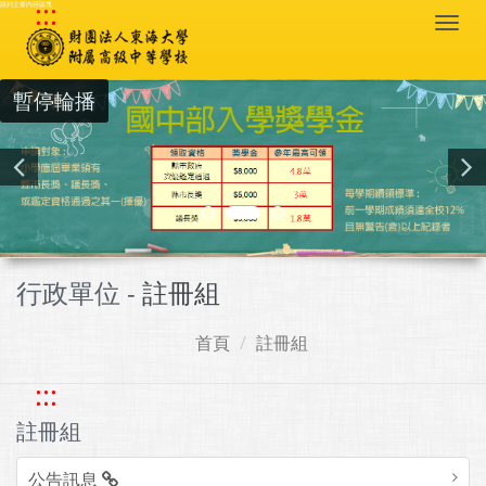
:::
跳到主要內容區塊
Togg
navi
暫停輪播
行政單位 -
註冊組
首頁
註冊組
:::
註冊組
公告訊息