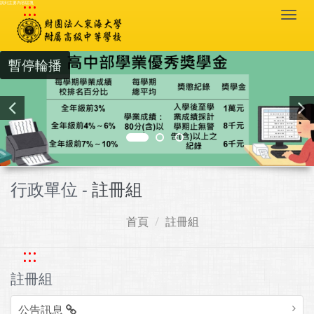
:::
跳到主要內容區塊
Togg
navi
暫停輪播
行政單位 -
註冊組
首頁
註冊組
:::
註冊組
公告訊息