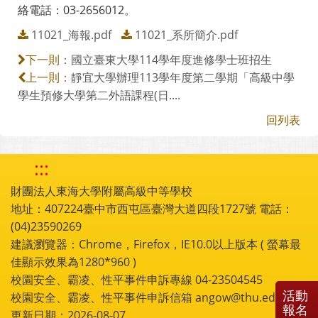
絡電話：03-2656012。
11021_海報.pdf
11021_系所簡介.pdf
國立臺東大學114學年度進修學士班招生
下一則：
靜宜大學辦理113學年度第二學期「高級中學
上一則：
學生預修大學第二外語課程(日....
回列表
:::
財團法人東海大學附屬高級中等學校
地址：407224臺中市西屯區臺灣大道四段1727號 電話：
(04)23590269
建議瀏覽器：Chrome，Firefox，IE10.0以上版本 ( 螢幕最
佳顯示效果為1280*960 )
校園安全、霸凌、性平事件申訴專線 04-23504545
活動
校園安全、霸凌、性平事件申訴信箱 angow@thu.edu.tw
報名
更新日期：2026-08-07