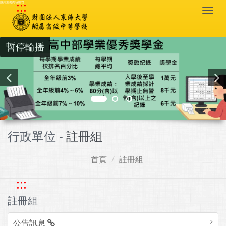
:::
跳到主要內容區塊
Togg
navi
暫停輪播
行政單位 -
註冊組
首頁
註冊組
:::
註冊組
公告訊息