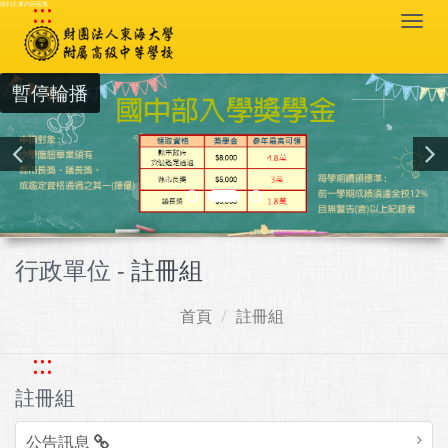
:::
跳到主要內容區塊
Togg
navi
暫停輪播
行政單位 -
註冊組
首頁
註冊組
:::
註冊組
公告訊息