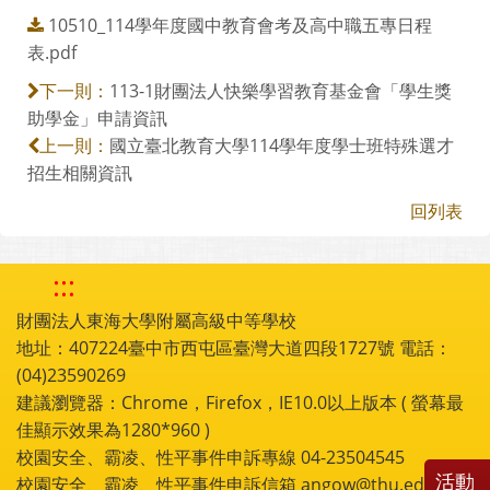
10510_114學年度國中教育會考及高中職五專日程
表.pdf
113-1財團法人快樂學習教育基金會「學生獎
下一則：
助學金」申請資訊
國立臺北教育大學114學年度學士班特殊選才
上一則：
招生相關資訊
回列表
:::
財團法人東海大學附屬高級中等學校
地址：407224臺中市西屯區臺灣大道四段1727號 電話：
(04)23590269
建議瀏覽器：Chrome，Firefox，IE10.0以上版本 ( 螢幕最
佳顯示效果為1280*960 )
校園安全、霸凌、性平事件申訴專線 04-23504545
活動
校園安全、霸凌、性平事件申訴信箱 angow@thu.edu.tw