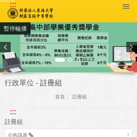
:::
跳到主要內容區塊
Togg
navi
暫停輪播
行政單位 -
註冊組
首頁
註冊組
:::
註冊組
公告訊息