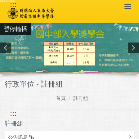
:::
跳到主要內容區塊
Togg
navi
暫停輪播
行政單位 -
註冊組
首頁
註冊組
:::
註冊組
公告訊息