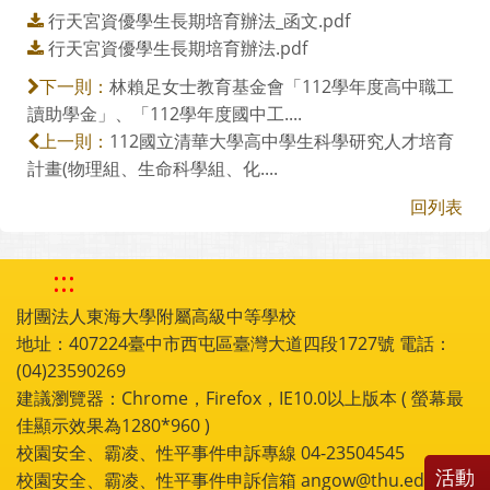
行天宮資優學生長期培育辦法_函文.pdf
行天宮資優學生長期培育辦法.pdf
林賴足女士教育基金會「112學年度高中職工
下一則：
讀助學金」、「112學年度國中工....
112國立清華大學高中學生科學研究人才培育
上一則：
計畫(物理組、生命科學組、化....
回列表
:::
財團法人東海大學附屬高級中等學校
地址：407224臺中市西屯區臺灣大道四段1727號 電話：
(04)23590269
建議瀏覽器：Chrome，Firefox，IE10.0以上版本 ( 螢幕最
佳顯示效果為1280*960 )
校園安全、霸凌、性平事件申訴專線 04-23504545
活動
校園安全、霸凌、性平事件申訴信箱 angow@thu.edu.tw