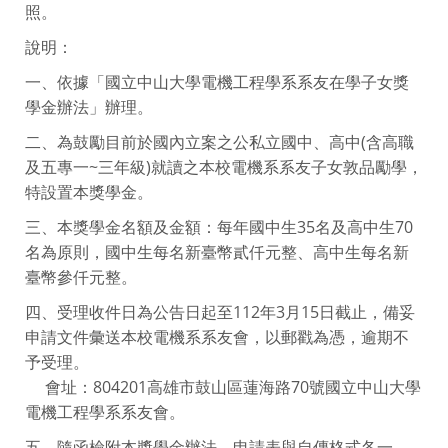
照。
說明：
一、依據「國立中山大學電機工程學系系友在學子女獎
學金辦法」辦理。
二、為鼓勵目前於國內立案之公私立國中、高中(含高職
及五專一~三年級)就讀之本校電機系系友子女敦品勵學，
特設置本獎學金。
三、本獎學金名額及金額：每年國中生35名及高中生70
名為原則，國中生每名新臺幣貳仟元整、高中生每名新
臺幣參仟元整。
四、受理收件日為公告日起至112年3月15日截止，備妥
申請文件彙送本校電機系系友會，以郵戳為憑，逾期不
予受理。
會址：804201高雄市鼓山區蓮海路70號國立中山大學
電機工程學系系友會。
五、隨函檢附本獎學金辦法、申請表與自傳格式各一