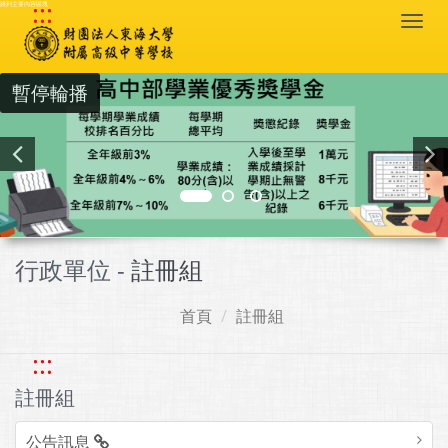
:::
跳到主要內容區塊
Togg
navi
暫停輪播
行政單位 -
註冊組
首頁
註冊組
:::
註冊組
公告訊息