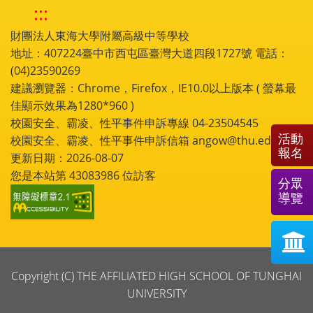
:::
財團法人東海大學附屬高級中等學校
地址：407224臺中市西屯區臺灣大道四段1727號 電話：
(04)23590269
建議瀏覽器：Chrome，Firefox，IE10.0以上版本 ( 螢幕最
佳顯示效果為1280*960 )
校園安全、霸凌、性平事件申訴專線 04-23504545
活動
校園安全、霸凌、性平事件申訴信箱 angow@thu.edu.tw
報名
更新日期：2026-08-07
您是本站第
43083986
位訪客
分眾
導覽
Copyright (C) THE AFFILIATED HIGH SCHOOL OF TUNGHAI
UNIVERSITY