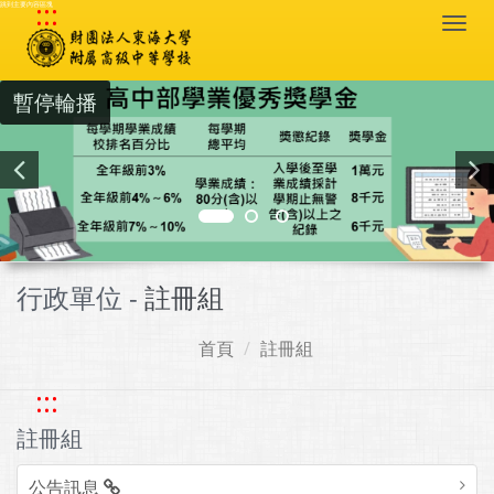
:::
跳到主要內容區塊
Togg
navi
暫停輪播
行政單位 -
註冊組
首頁
註冊組
:::
註冊組
公告訊息