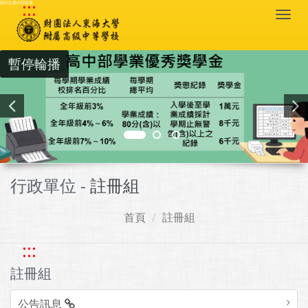
:::
跳到主要內容區塊
Togg
navi
暫停輪播
行政單位 -
註冊組
首頁
註冊組
:::
註冊組
公告訊息