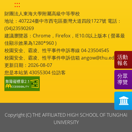
:::
財團法人東海大學附屬高級中等學校
地址：407224臺中市西屯區臺灣大道四段1727號 電話：
(04)23590269
建議瀏覽器：Chrome，Firefox，IE10.0以上版本 ( 螢幕最
佳顯示效果為1280*960 )
校園安全、霸凌、性平事件申訴專線 04-23504545
活動
校園安全、霸凌、性平事件申訴信箱 angow@thu.edu.tw
報名
更新日期：2026-08-07
您是本站第
43055304
位訪客
分眾
導覽
Copyright (C) THE AFFILIATED HIGH SCHOOL OF TUNGHAI
UNIVERSITY