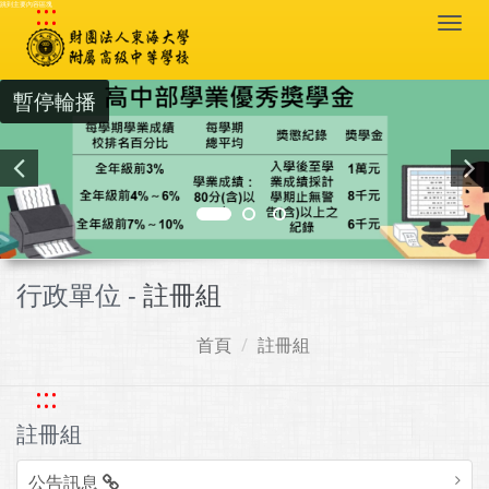
:::
跳到主要內容區塊
Togg
navi
暫停輪播
行政單位 -
註冊組
首頁
註冊組
:::
註冊組
公告訊息