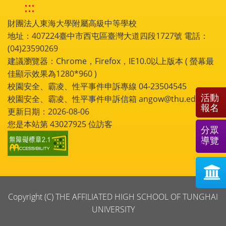
:::
財團法人東海大學附屬高級中等學校
地址：407224臺中市西屯區臺灣大道四段1727號 電話：
(04)23590269
建議瀏覽器：Chrome，Firefox，IE10.0以上版本 ( 螢幕最
佳顯示效果為1280*960 )
校園安全、霸凌、性平事件申訴專線 04-23504545
活動
校園安全、霸凌、性平事件申訴信箱 angow@thu.edu.tw
報名
更新日期：2026-08-06
您是本站第
43027925
位訪客
分眾
導覽
Copyright (C) THE AFFILIATED HIGH SCHOOL OF TUNGHAI
UNIVERSITY