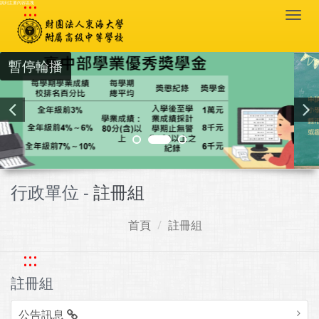
:::
跳到主要內容區塊
Togg
navi
暫停輪播
行政單位 -
註冊組
首頁
註冊組
:::
註冊組
公告訊息