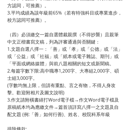
方認同，可推薦）。
3.平均成績為該年級前65%（若有特強科目或專業進步，
校方認同可推薦）。
（四）必須繳交一篇自選體裁親撰（不得抄襲）且親筆
中文正楷書寫文稿，列為評審通過與否關鍵：
1.文題自選八擇一：「善」或「孝」或「公德」或「法」
或「公益」或「社福」或「紙本或電子雜誌、期刊」或
「平面或網絡媒體」與前八題相關的短文或新聞稿。
2.每篇字數下限:高中職專1,200字、大專組2,000字、碩
士組3,000字。
(字數均無上限，但請有重點、言之有物，不得人身攻
擊。歡迎附相片及圖文說明)
3.作文請附橫書繕打Word電子檔→作文Word電子檔及
原稿紙本均為應繳文件→篇首須詳寫八擇一之文題及自
配文題 (例:「善」如何行善)、姓名、校院科系年級
排除條款: