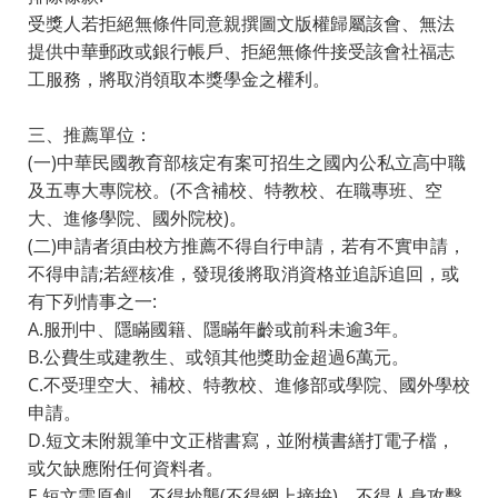
受獎人若拒絕無條件同意親撰圖文版權歸屬該會、無法
提供中華郵政或銀行帳戶、拒絕無條件接受該會社福志
工服務，將取消領取本獎學金之權利。
三、推薦單位：
(一)中華民國教育部核定有案可招生之國內公私立高中職
及五專大專院校。(不含補校、特教校、在職專班、空
大、進修學院、國外院校)。
(二)申請者須由校方推薦不得自行申請，若有不實申請，
不得申請;若經核准，發現後將取消資格並追訴追回，或
有下列情事之一:
A.服刑中、隱瞞國籍、隱瞞年齡或前科未逾3年。
B.公費生或建教生、或領其他獎助金超過6萬元。
C.不受理空大、補校、特教校、進修部或學院、國外學校
申請。
D.短文未附親筆中文正楷書寫，並附橫書繕打電子檔，
或欠缺應附任何資料者。
E.短文需原創，不得抄襲(不得網上摘拚)，不得人身攻擊