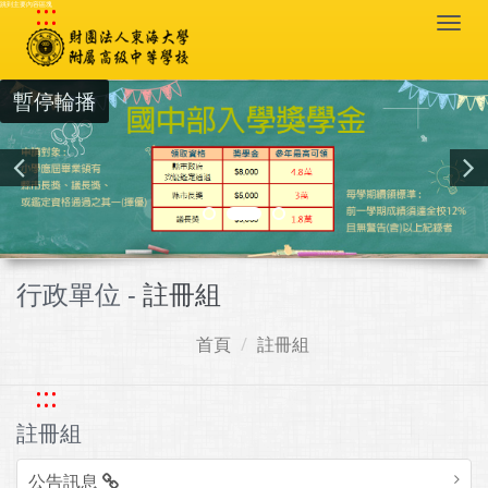
:::
跳到主要內容區塊
Togg
navi
暫停輪播
行政單位 -
註冊組
首頁
註冊組
:::
註冊組
公告訊息