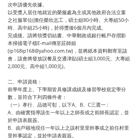
次申請優先依據。
以受獎人居住地就近的榮服處為主或其他政府合法立案
之社服單位(擔任榮欣志工，碩士組80小時、大專組50小
時、高中組25小時)，於得獎後6個月內完成。
完成後。請將領獎切結書、中華郵政或銀行帳戶存摺影
本掃描電子檔E-mail傳至莊師姐
(ip168ip168@yahoo.com.tw)，並將紙本資料郵寄至該
會，該會將發放誤餐及交通津貼(碩士組3,000元、大專組
2,000元、高中組1,000元)。
二、申請資格：
前學年度上、下學期皆具修課成績及修習學校規定學分
數，並符合下列四條件者：
（一）孝行、品德可彰，以下A、B、C三選一 :
A、由確實指導該生一年以上之師長或之前師長認定，並
於申請表親簽。
B、由戶籍地現任一年以上之該村里里幹事或之前任村里
里幹事認定，並於申請表親簽。