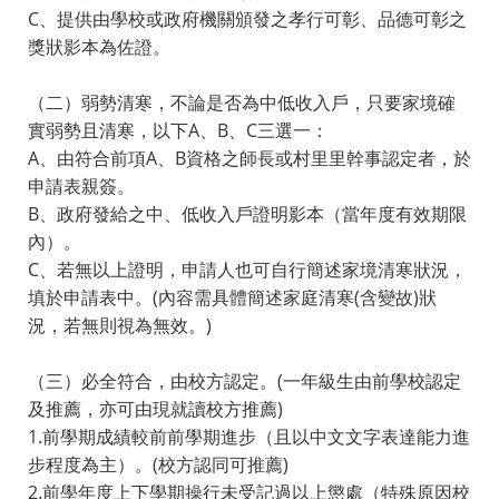
C、提供由學校或政府機關頒發之孝行可彰、品德可彰之
獎狀影本為佐證。
（二）弱勢清寒，不論是否為中低收入戶，只要家境確
實弱勢且清寒，以下A、B、C三選一：
A、由符合前項A、B資格之師長或村里里幹事認定者，於
申請表親簽。
B、政府發給之中、低收入戶證明影本（當年度有效期限
內）。
C、若無以上證明，申請人也可自行簡述家境清寒狀況，
填於申請表中。(內容需具體簡述家庭清寒(含變故)狀
況，若無則視為無效。)
（三）必全符合，由校方認定。(一年級生由前學校認定
及推薦，亦可由現就讀校方推薦)
1.前學期成績較前前學期進步（且以中文文字表達能力進
步程度為主）。(校方認同可推薦)
2.前學年度上下學期操行未受記過以上懲處（特殊原因校