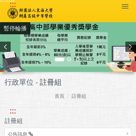
:::
跳到主要內容區塊
Togg
navi
暫停輪播
行政單位 -
註冊組
首頁
註冊組
:::
註冊組
公告訊息