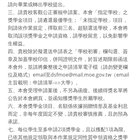
請向畢業或轉出學校提出。
三、請貴校客觀公正審核申請案。本會「指定學校」之
獎學金項目，請遴選最優學生；「未指定學校」項目，
則請依作業規定，擇取前三名。超額選送學校，本會將
取消該項獎學金之申請資格，請學校留意，以免影響學
生權益。
四、貴校除於擬選送申請表之「學校初審」欄勾選、簽
章及加蓋學校印信，併同證明文件，於旨述期限前函送
本會外，並請將彙整後之申請清單電子檔（請勿變更欄
位及格式）email至dsfmoe@mail.moe.gov.tw（email
主旨載明：申請清單-○○大學）。
五、本會受理申請案後，不另為函復。後續得獎名單將
公告於本會網頁，並函知獲獎學生所屬學校。
六、本會獎學金項目、名額係依據捐贈情形及基金利息
而定，非每年度固定不變，請貴校審慎推薦，且勿預為
承諾。
七、每位學生至多申請2項奬學金，且以獲配1項為限。
已依其他規定領取與本作業規定同性質申領資格之獎學