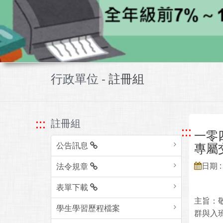
行政單位 -
註冊組
:::
註冊組
:::
一零
公告訊息
專屬
日期 : 
法令規章
表單下載
主旨：
學生學習歷程檔案
群與入