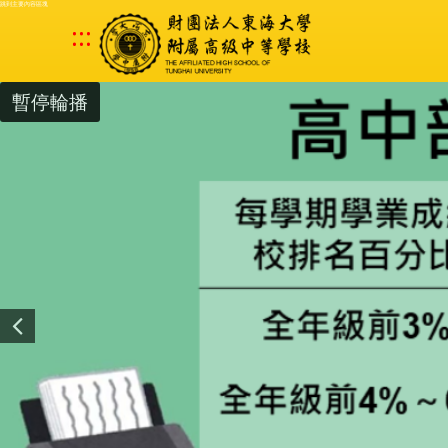
跳到主要內容區塊
:::
暫停輪播