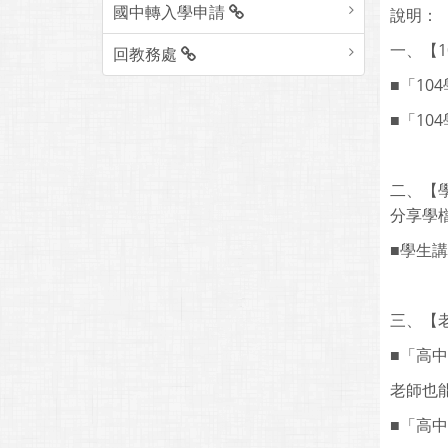
國中轉入學申請
說明：
一、【
回教務處
■「10
■「10
二、【
分享學
■學生講
三、【
■「高
老師也
■「高