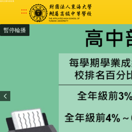
跳到主要內容區塊
:::
暫停輪播