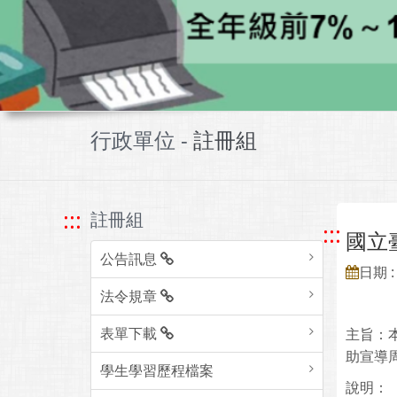
行政單位 -
註冊組
:::
註冊組
:::
國立
公告訊息
日期 : 
法令規章
表單下載
主旨：
助宣導
學生學習歷程檔案
說明：