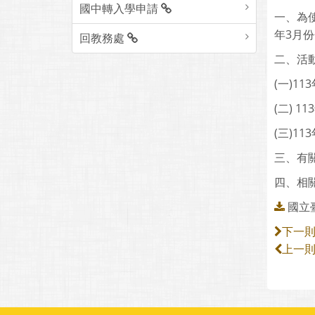
國中轉入學申請
一、為
年3月
回教務處
二、活
(一)1
(二) 
(三)1
三、有
四、相
國立
下一
上一