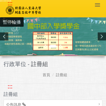
:::
跳到主要內容區塊
Togg
navi
暫停輪播
行政單位 -
註冊組
首頁
註冊組
:::
註冊組
公告訊息