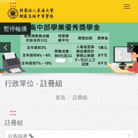
:::
跳到主要內容區塊
Togg
navi
暫停輪播
行政單位 -
註冊組
首頁
註冊組
:::
註冊組
公告訊息