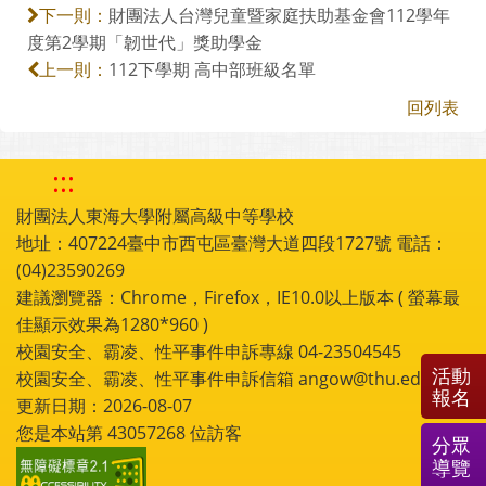
財團法人台灣兒童暨家庭扶助基金會112學年
下一則：
度第2學期「韌世代」獎助學金
112下學期 高中部班級名單
上一則：
回列表
:::
財團法人東海大學附屬高級中等學校
地址：407224臺中市西屯區臺灣大道四段1727號 電話：
(04)23590269
建議瀏覽器：Chrome，Firefox，IE10.0以上版本 ( 螢幕最
佳顯示效果為1280*960 )
校園安全、霸凌、性平事件申訴專線 04-23504545
活動
校園安全、霸凌、性平事件申訴信箱 angow@thu.edu.tw
報名
更新日期：2026-08-07
您是本站第
43057268
位訪客
分眾
導覽