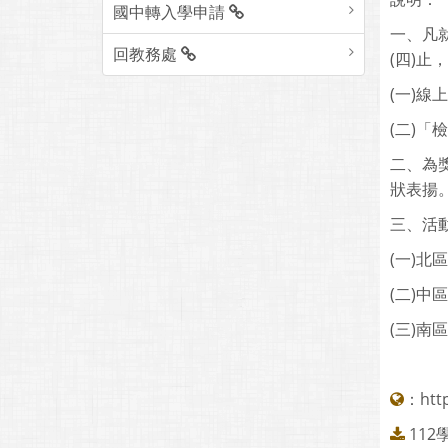
國中轉入學申請
一、凡
回教務處
(四)止
(一)
(二)
二、為
狀表揚
三、活
(一)北
(二)中
(三)南
：
htt
11