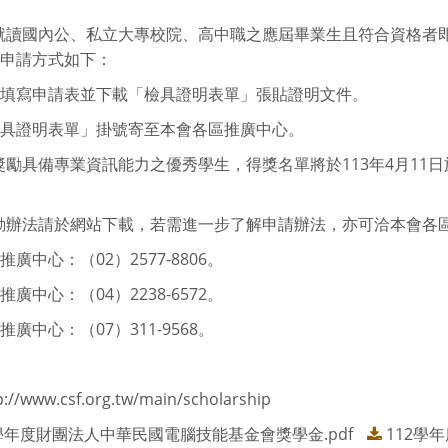
就讀國內公、私立大專校院、高中職之應屆畢業生且符合資格者即可申
，申請方式如下：
線上填寫申請表並下載「檢具證明表單」張貼證明文件。
「檢具證明表單」掛號寄至本會各區推廣中心。
獎勵具備專業資訊能力之優秀學生，得獎名單將於113年4月11
。
動辦法請於網站下載，若需進一步了解申請辦法，亦可洽本會各
區推廣中心：（02）2577-8806。
區推廣中心：（04）2238-6572。
區推廣中心：（07）311-9568。
p://www.csf.org.tw/main/scholarship
2學年度財團法人中華民國電腦技能基金會獎學金.pdf
112學