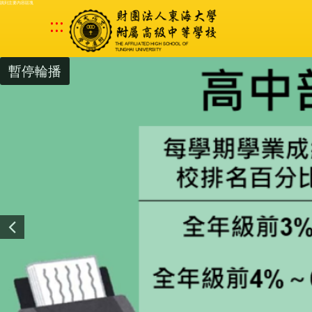
跳到主要內容區塊
:::
暫停輪播