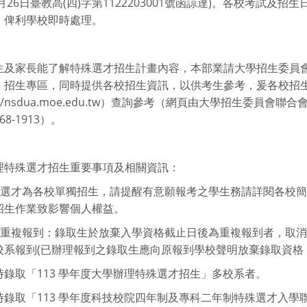
9月26日臺教高(四)字第1122203001號函諒達)。各校考試
，俾利學校即時處理。
生及家長能了解特殊選才招生計畫內容，本部業請大學招生委員
」招生專區，同時提供各校招生資訊，以供考生參考，爰各校招
p://nsdua.moe.edu.tw）查詢參考（網頁由大學招生委員
368-1913）。
理特殊選才招生重要事項及相關資訊：
特殊選才為各校單獨招生，請提醒有意願報考之學生務請詳閱各校
招生作業致影響個人權益。
不得重複報到：錄取生於放棄入學資格截止日後為重複報到者，取
校系報到(已辦理報到之錄取生應向原報到學校聲明放棄錄取資格
時錄取「113 學年度大學辦理特殊選才招生」多校系者。
時錄取「113 學年度科技校院四年制及專科二年制特殊選才入學