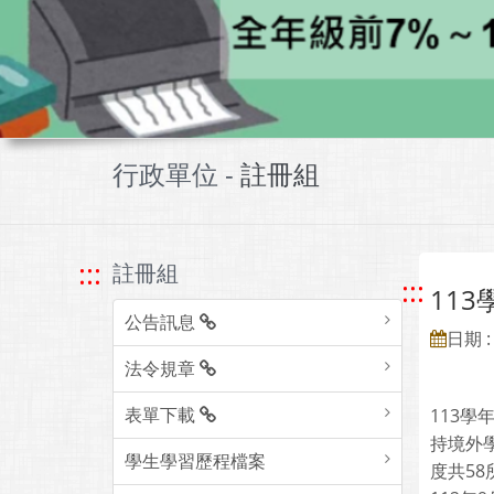
行政單位 -
註冊組
:::
註冊組
:::
11
公告訊息
日期 : 
法令規章
表單下載
113
持境外
學生學習歷程檔案
度共5