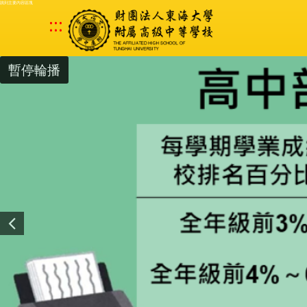
跳到主要內容區塊
:::
暫停輪播