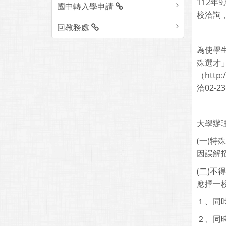
112年
國中轉入學申請
校洽詢
回教務處
為使學
殊選才
（htt
洽02-2
大學辦
(一)
因誤解
(二)
應擇一
１、同
２、同