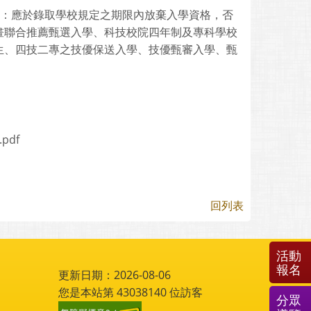
道：應於錄取學校規定之期限內放棄入學資格，否
畫聯合推薦甄選入學、科技校院四年制及專科學校
生、四技二專之技優保送入學、技優甄審入學、甄
pdf
回列表
活動
報名
更新日期：2026-08-06
您是本站第
43038140
位訪客
分眾