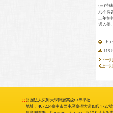
(三)
則不得
二年制
選入學
：
htt
113
下一
上一
:::
財團法人東海大學附屬高級中等學校
地址：407224臺中市西屯區臺灣大道四段1727號 電話
建議瀏覽器：Chrome，Firefox，IE10.0以上版本