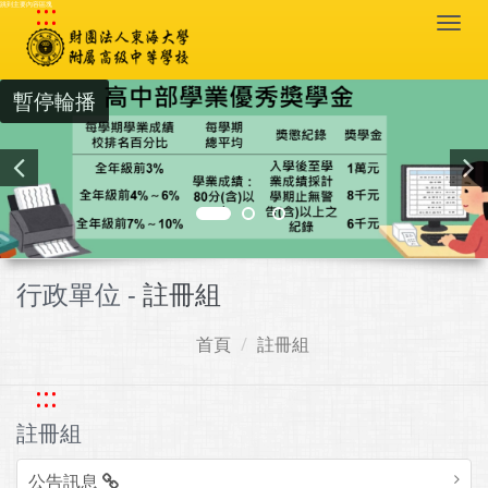
:::
跳到主要內容區塊
Togg
navi
暫停輪播
行政單位 -
註冊組
首頁
註冊組
:::
註冊組
公告訊息