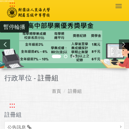
:::
跳到主要內容區塊
Togg
navi
暫停輪播
行政單位 -
註冊組
首頁
註冊組
:::
註冊組
公告訊息