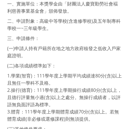
一、實施單位：本獎學金由「財團法人慶寶勤勞社會褔
利慈善事業基金會」頒佈發放。
二、申請對象：高級中等學校(含進修學校)及五年制專科
學校一~三年級學生。
三、申請條件：
(一)申請人持有戶籍所在地之地方政府核發之低收入戶家
庭證明。
(二)各項成績標準如下：
1.學業(智育)：111學年度上學期平均成績達80分(含)以上
且無任一學科不及格。
2.操行(德育)：111學年度上學期操行成績80分(含)以上，
且德行評量無小過(含)以上之處分。無操行成績者，以評
語無負面評語為標準。
3.體育：111學年度上學期體育成績70分(含)以上。若無
體育成績(非必修或選修課程)則無須提供。
(三)其他條件要求：