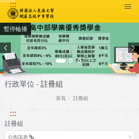
:::
跳到主要內容區塊
Togg
navi
暫停輪播
行政單位 -
註冊組
首頁
註冊組
:::
註冊組
公告訊息