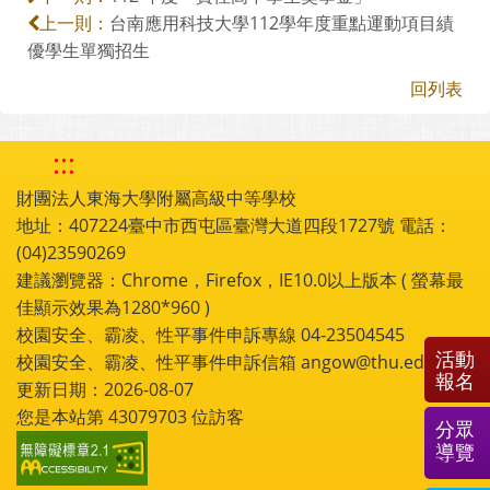
台南應用科技大學112學年度重點運動項目績
上一則：
優學生單獨招生
回列表
:::
財團法人東海大學附屬高級中等學校
地址：407224臺中市西屯區臺灣大道四段1727號 電話：
(04)23590269
建議瀏覽器：Chrome，Firefox，IE10.0以上版本 ( 螢幕最
佳顯示效果為1280*960 )
校園安全、霸凌、性平事件申訴專線 04-23504545
活動
校園安全、霸凌、性平事件申訴信箱 angow@thu.edu.tw
報名
更新日期：2026-08-07
您是本站第
43079703
位訪客
分眾
導覽