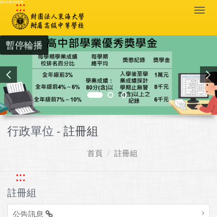
:::
跳到主要內容區塊
Togg
navi
暫停輪播
行政單位 -
註冊組
首頁
註冊組
:::
註冊組
公告訊息