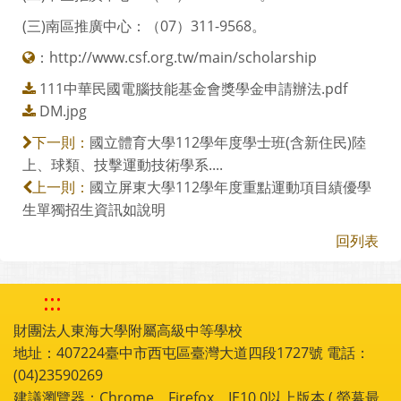
(三)南區推廣中心：（07）311-9568。
：
http://www.csf.org.tw/main/scholarship
111中華民國電腦技能基金會獎學金申請辦法.pdf
DM.jpg
國立體育大學112學年度學士班(含新住民)陸
下一則：
上、球類、技擊運動技術學系....
國立屏東大學112學年度重點運動項目績優學
上一則：
生單獨招生資訊如說明
回列表
:::
財團法人東海大學附屬高級中等學校
地址：407224臺中市西屯區臺灣大道四段1727號 電話：
(04)23590269
建議瀏覽器：Chrome，Firefox，IE10.0以上版本 ( 螢幕最