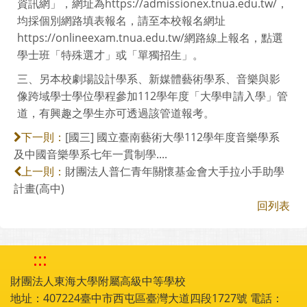
資訊網」，網址為https://admissionex.tnua.edu.tw/，
均採個別網路填表報名，請至本校報名網址
https://onlineexam.tnua.edu.tw/網路線上報名，點選
學士班「特殊選才」或「單獨招生」。
三、另本校劇場設計學系、新媒體藝術學系、音樂與影
像跨域學士學位學程參加112學年度「大學申請入學」管
道，有興趣之學生亦可透過該管道報考。
[國三] 國立臺南藝術大學112學年度音樂學系
下一則：
及中國音樂學系七年一貫制學....
財團法人普仁青年關懷基金會大手拉小手助學
上一則：
計畫(高中)
回列表
:::
財團法人東海大學附屬高級中等學校
地址：407224臺中市西屯區臺灣大道四段1727號 電話：