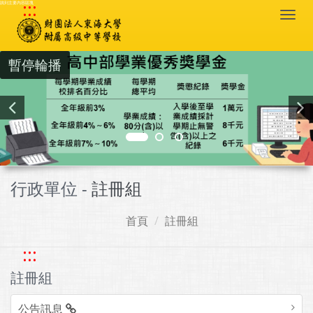
:::
跳到主要內容區塊
Togg
navi
暫停輪播
行政單位 -
註冊組
首頁
註冊組
:::
註冊組
公告訊息