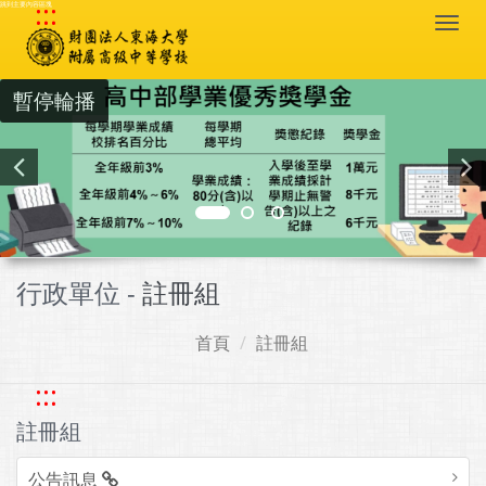
:::
跳到主要內容區塊
Togg
navi
暫停輪播
行政單位 -
註冊組
首頁
註冊組
:::
註冊組
公告訊息