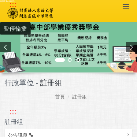
:::
跳到主要內容區塊
Togg
navi
暫停輪播
行政單位 -
註冊組
首頁
註冊組
:::
註冊組
公告訊息