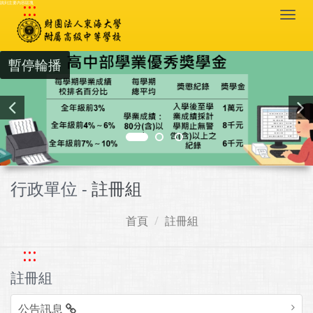
:::
跳到主要內容區塊
Togg
navi
暫停輪播
行政單位 -
註冊組
首頁
註冊組
:::
註冊組
公告訊息