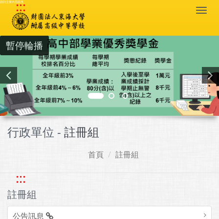
:::
跳到主要內容區塊
Togg
navi
暫停輪播
行政單位 -
註冊組
首頁
註冊組
:::
註冊組
公告訊息