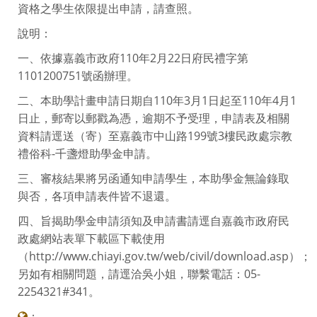
資格之學生依限提出申請，請查照。
說明：
一、依據嘉義市政府110年2月22日府民禮字第
1101200751號函辦理。
二、本助學計畫申請日期自110年3月1日起至110年4月1
日止，郵寄以郵戳為憑，逾期不予受理，申請表及相關
資料請逕送（寄）至嘉義市中山路199號3樓民政處宗教
禮俗科-千盞燈助學金申請。
三、審核結果將另函通知申請學生，本助學金無論錄取
與否，各項申請表件皆不退還。
四、旨揭助學金申請須知及申請書請逕自嘉義市政府民
政處網站表單下載區下載使用
（http://www.chiayi.gov.tw/web/civil/download.asp）；
另如有相關問題，請逕洽吳小姐，聯繫電話：05-
2254321#341。
：