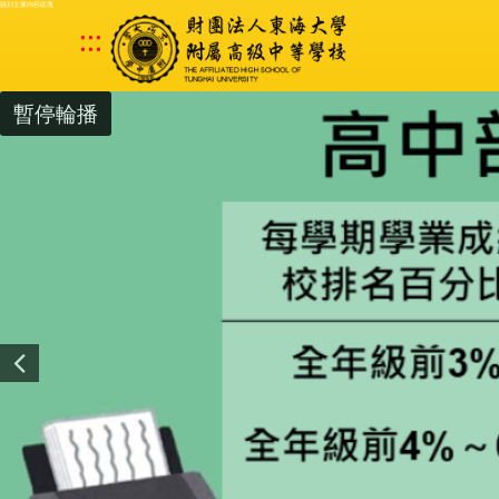
跳到主要內容區塊
:::
暫停輪播