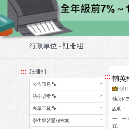
行政單位 -
註冊組
:::
註冊組
:::
輔英
公告訊息
日期 : 
法令規章
輔英科
表單下載
說明：
一、一律採
學生學習歷程檔案
宜。