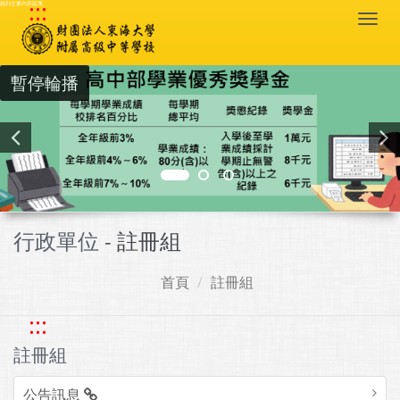
:::
跳到主要內容區塊
Togg
navi
暫停輪播
行政單位 -
註冊組
首頁
註冊組
:::
註冊組
公告訊息