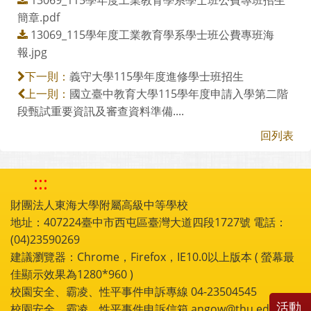
簡章.pdf
13069_115學年度工業教育學系學士班公費專班海
報.jpg
義守大學115學年度進修學士班招生
下一則：
國立臺中教育大學115學年度申請入學第二階
上一則：
段甄試重要資訊及審查資料準備....
回列表
:::
財團法人東海大學附屬高級中等學校
地址：407224臺中市西屯區臺灣大道四段1727號 電話：
(04)23590269
建議瀏覽器：Chrome，Firefox，IE10.0以上版本 ( 螢幕最
佳顯示效果為1280*960 )
校園安全、霸凌、性平事件申訴專線 04-23504545
活動
校園安全、霸凌、性平事件申訴信箱 angow@thu.edu.tw