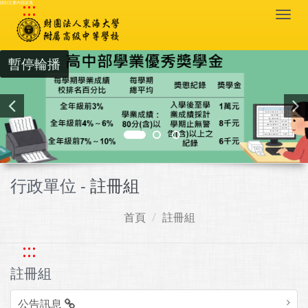
:::
跳到主要內容區塊
Togg
navi
暫停輪播
行政單位 -
註冊組
首頁
註冊組
:::
註冊組
公告訊息