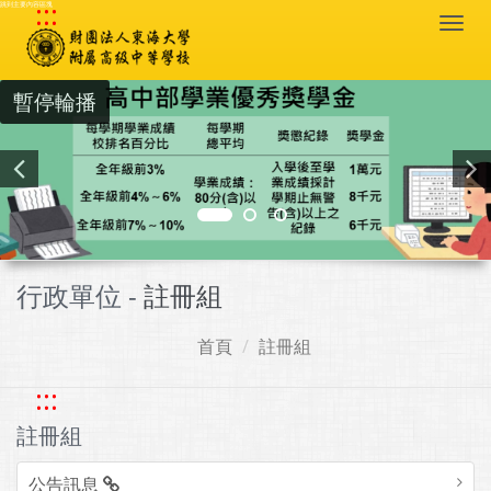
:::
跳到主要內容區塊
Togg
navi
暫停輪播
行政單位 -
註冊組
首頁
註冊組
:::
註冊組
公告訊息