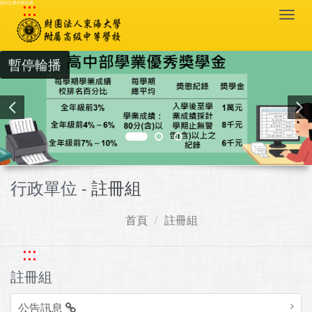
:::
跳到主要內容區塊
Togg
navi
暫停輪播
行政單位 -
註冊組
首頁
註冊組
:::
註冊組
公告訊息