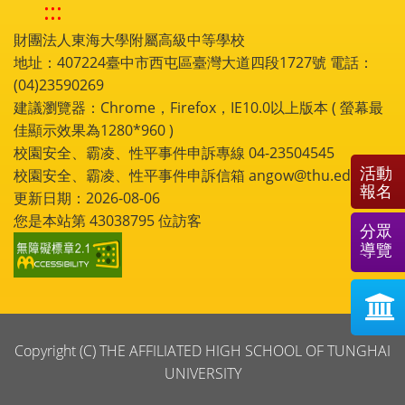
:::
財團法人東海大學附屬高級中等學校
地址：407224臺中市西屯區臺灣大道四段1727號 電話：
(04)23590269
建議瀏覽器：Chrome，Firefox，IE10.0以上版本 ( 螢幕最
佳顯示效果為1280*960 )
校園安全、霸凌、性平事件申訴專線 04-23504545
活動
校園安全、霸凌、性平事件申訴信箱 angow@thu.edu.tw
報名
更新日期：2026-08-06
您是本站第
43038795
位訪客
分眾
導覽
Copyright (C) THE AFFILIATED HIGH SCHOOL OF TUNGHAI
UNIVERSITY