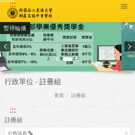
:::
跳到主要內容區塊
Togg
navi
暫停輪播
行政單位 -
註冊組
首頁
註冊組
:::
註冊組
公告訊息