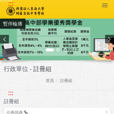
:::
跳到主要內容區塊
Togg
navi
暫停輪播
行政單位 -
註冊組
首頁
註冊組
:::
註冊組
公告訊息