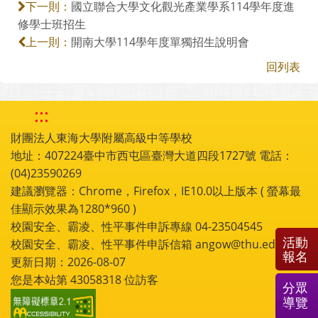
國立聯合大學文化觀光產業學系114學年度進
下一則：
修學士班招生
開南大學114學年度單獨招生說明會
上一則：
回列表
:::
財團法人東海大學附屬高級中等學校
地址：407224臺中市西屯區臺灣大道四段1727號 電話：
(04)23590269
建議瀏覽器：Chrome，Firefox，IE10.0以上版本 ( 螢幕最
佳顯示效果為1280*960 )
校園安全、霸凌、性平事件申訴專線 04-23504545
活動
校園安全、霸凌、性平事件申訴信箱 angow@thu.edu.tw
報名
更新日期：2026-08-07
您是本站第
43058318
位訪客
分眾
導覽