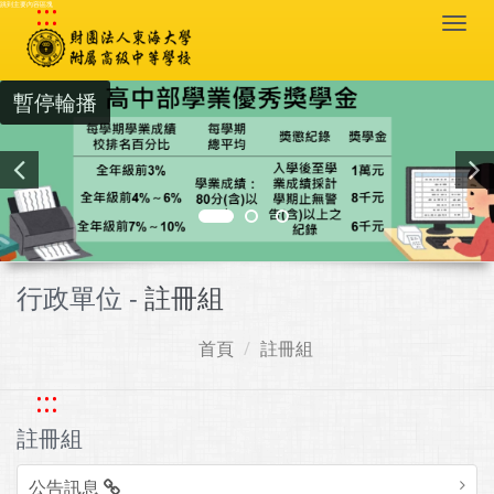
:::
跳到主要內容區塊
Togg
navi
暫停輪播
行政單位 -
註冊組
首頁
註冊組
:::
註冊組
公告訊息