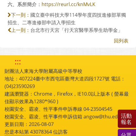
六、系所簡介：
https://reurl.cc/knMvLK
國立臺中科技大學114學年度四技進修部單獨
下一則：
招生、二專進修部申請入學招生
台北市行天宮「行天宮醫學系學生助學金」
上一則：
回列表
:::
財團法人東海大學附屬高級中等學校
地址：407224臺中市西屯區臺灣大道四段1727號 電話：
(04)23590269
建議瀏覽器：Chrome，Firefox，IE10.0以上版本 ( 螢幕最
佳顯示效果為1280*960 )
校園安全、霸凌、性平事件申訴專線 04-23504545
活動
校園安全、霸凌、性平事件申訴信箱 angow@thu.edu.tw
報名
更新日期：2026-08-07
您是本站第
43078364
位訪客
分眾