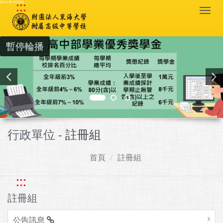
:::
跳到主要內容區塊
Togg
navi
暫停輪播
行政單位 -
註冊組
首頁
註冊組
:::
註冊組
公告訊息