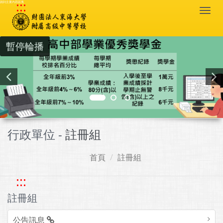
:::
跳到主要內容區塊
Togg
navi
暫停輪播
行政單位 -
註冊組
首頁
註冊組
:::
註冊組
公告訊息