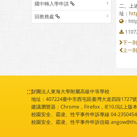
國中轉入學申請
二、上
址：
htt
回教務處
：
htt
11
下一
上一
:::
財團法人東海大學附屬高級中等學校
地址：407224臺中市西屯區臺灣大道四段1727號 電話
建議瀏覽器：Chrome，Firefox，IE10.0以上版本
校園安全、霸凌、性平事件申訴專線 04-2350454
校園安全、霸凌、性平事件申訴信箱 angow@thu.e