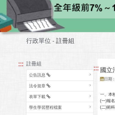
行政單位 -
註冊組
:::
註冊組
:::
國立
公告訊息
日期 : 
法令規章
一、本
表單下載
(一)報
(二)術
學生學習歷程檔案