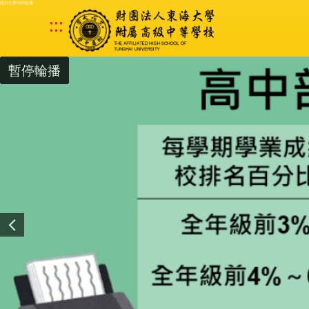
跳到主要內容區塊
:::
暫停輪播